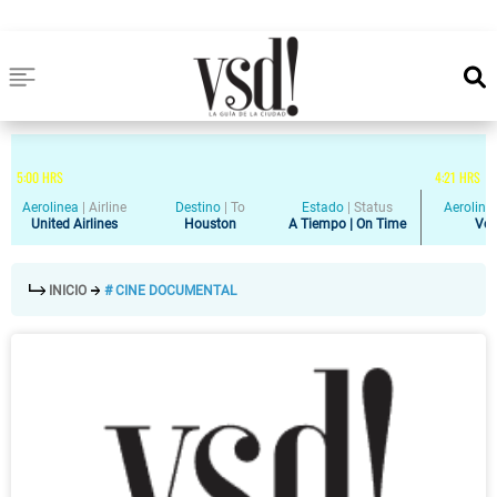
5
:
00
HRS
4
:
21
HRS
Aerolinea
|
Airline
Destino
|
To
Estado
|
Status
Aeroline
United Airlines
Houston
A Tiempo | On Time
Vol
INICIO
# CINE DOCUMENTAL