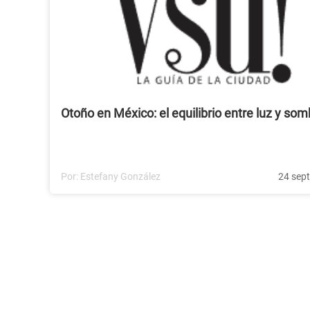
Otoño en México: el equilibrio entre luz y som
Por:
Estefany González
24 sep