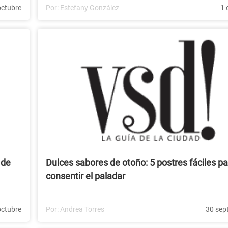
octubre
Por:
Estefany González
1 
 de
Dulces sabores de otoño: 5 postres fáciles p
consentir el paladar
octubre
Por:
Andrea Torres
30 sep