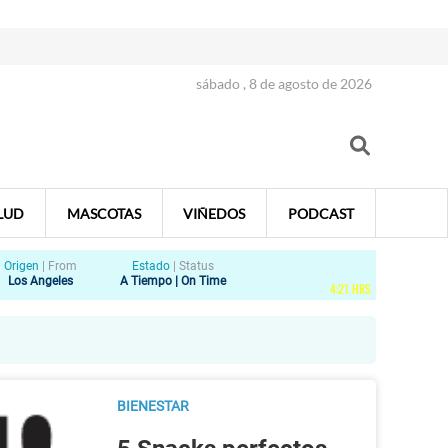
sábado , 8 de agosto de 2026
LUD
MASCOTAS
VIÑEDOS
PODCAST
Origen
|
From
Estado
|
Status
Los Angeles
A Tiempo | On Time
4
:
21
HRS
BIENESTAR