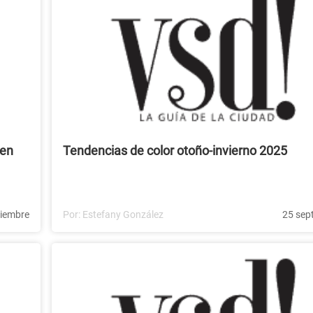
 en
Tendencias de color otoño-invierno 2025
tiembre
Por:
Estefany González
25 sep