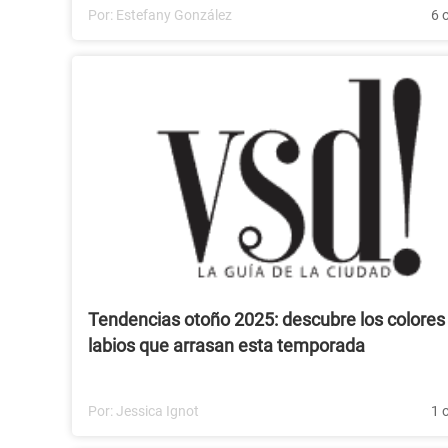
Por:
Estefany González
6 
Tendencias otoño 2025: descubre los colores
labios que arrasan esta temporada
Por:
Jessica Ignot
1 