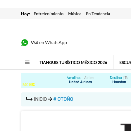
Hoy:
Entretenimiento
Música
En Tendencia
Vsd
en WhatsApp
TIANGUIS TURÍSTICO MÉXICO 2026
ESCU
Aerolinea
|
Airline
Destino
|
To
United Airlines
Houston
5
:
00
HRS
INICIO
# OTOÑO