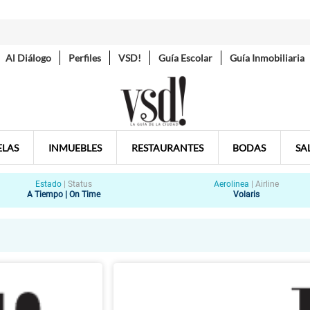
Al Diálogo
Perfiles
VSD!
Guía Escolar
Guía Inmobiliaria
ELAS
INMUEBLES
RESTAURANTES
BODAS
SA
Estado
|
Status
Aerolinea
|
Airline
A Tiempo | On Time
Volaris