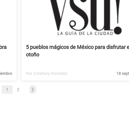
bra
5 pueblos mágicos de México para disfrutar 
otoño
tiembre
Por:
Estefany González
18 sep
1
2