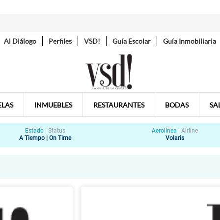
Al Diálogo
Perfiles
VSD!
Guía Escolar
Guía Inmobiliaria
ELAS
INMUEBLES
RESTAURANTES
BODAS
SA
Estado
|
Status
Aerolinea
|
Airline
A Tiempo | On Time
Volaris