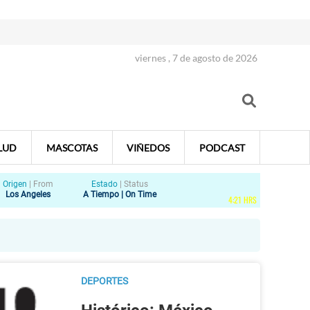
viernes , 7 de agosto de 2026
LUD
MASCOTAS
VIÑEDOS
PODCAST
Origen
|
From
Estado
|
Status
Los Angeles
A Tiempo | On Time
4
:
21
HRS
DEPORTES