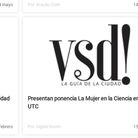
4 mayo
Por:
Braulio Colín
14
ridad
Presentan ponencia La Mujer en la Ciencia en
UTC
febrero
Por:
Digital Room
15