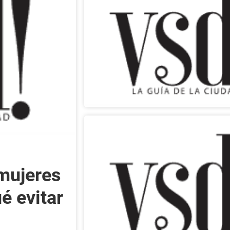
 mujeres
ué evitar