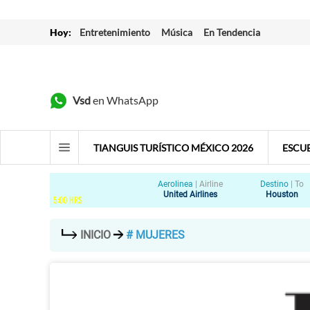
Hoy:
Entretenimiento
Música
En Tendencia
Vsd
en WhatsApp
TIANGUIS TURÍSTICO MÉXICO 2026
ESCU
Aerolinea
|
Airline
Destino
|
To
United Airlines
Houston
5
:
00
HRS
INICIO
# MUJERES