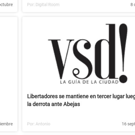
octubre
Por:
Digital Room
8 
Libertadores se mantiene en tercer lugar lue
la derrota ante Abejas
tiembre
Por:
Antonio
16 sep