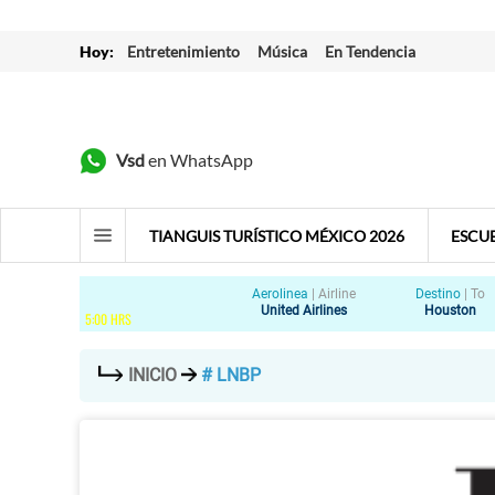
Hoy:
Entretenimiento
Música
En Tendencia
Vsd
en WhatsApp
TIANGUIS TURÍSTICO MÉXICO 2026
ESCU
Aerolinea
|
Airline
Destino
|
To
United Airlines
Houston
5
:
00
HRS
INICIO
# LNBP