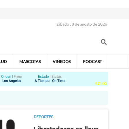
sábado , 8 de agosto de 2026
LUD
MASCOTAS
VIÑEDOS
PODCAST
Origen
|
From
Estado
|
Status
Los Angeles
A Tiempo | On Time
4
:
21
HRS
DEPORTES