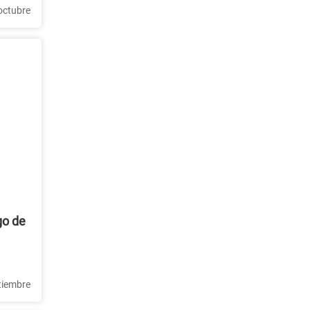
octubre
go de
tiembre