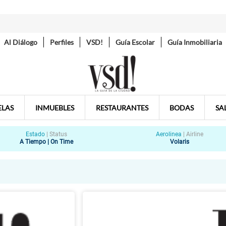
Al Diálogo
Perfiles
VSD!
Guía Escolar
Guía Inmobiliaria
ELAS
INMUEBLES
RESTAURANTES
BODAS
SA
Estado
|
Status
Aerolinea
|
Airline
A Tiempo | On Time
Volaris