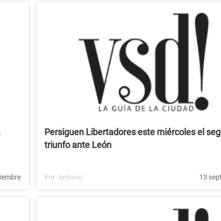
a
Persiguen Libertadores este miércoles el se
triunfo ante León
tiembre
Por:
Antonio
13 sep