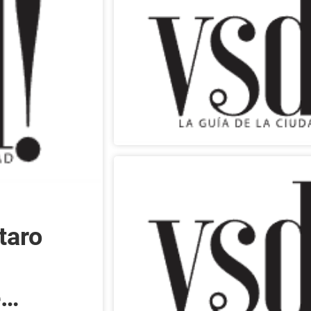
taro
e