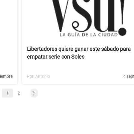
Libertadores quiere ganar este sábado para
empatar serie con Soles
tiembre
Por:
Antonio
4 sep
1
2