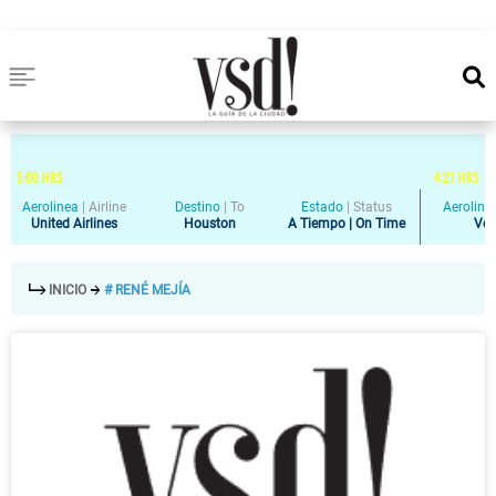
5
:
00
HRS
4
:
21
HRS
Aerolinea
|
Airline
Destino
|
To
Estado
|
Status
Aeroline
United Airlines
Houston
A Tiempo | On Time
Vol
INICIO
# RENÉ MEJÍA