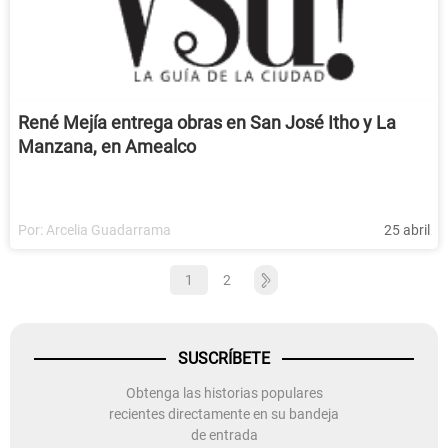
René Mejía entrega obras en San José Itho y La
Manzana, en Amealco
Por:
Arcelia Guadarrama
25 abril
1
2
SUSCRÍBETE
Obtenga las historias populares
recientes directamente en su bandeja
de entrada