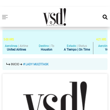
5
:
00
HRS
4
:
21
HRS
Aerolinea
|
Airline
Destino
|
To
Estado
|
Status
Aeroline
United Airlines
Houston
A Tiempo | On Time
Vol
INICIO
# LADY MULTITASK