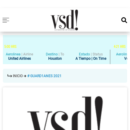
5
:
00
HRS
4
:
21
HRS
Aerolinea
|
Airline
Destino
|
To
Estado
|
Status
Aeroline
United Airlines
Houston
A Tiempo | On Time
Vol
INICIO
# GUARD1ANES 2021