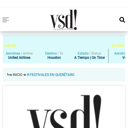
5
:
00
HRS
4
:
21
HRS
Aerolinea
|
Airline
Destino
|
To
Estado
|
Status
Aeroline
United Airlines
Houston
A Tiempo | On Time
Vol
INICIO
# FESTIVALES EN QUERÉTARO