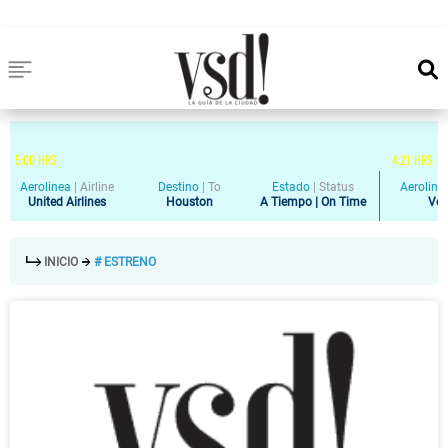
5
:
00
HRS
4
:
21
HRS
Aerolinea
|
Airline
Destino
|
To
Estado
|
Status
Aeroline
United Airlines
Houston
A Tiempo | On Time
Vol
INICIO
# ESTRENO