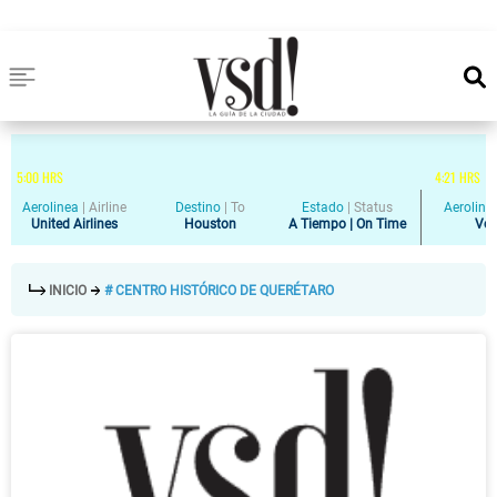
5
:
00
HRS
4
:
21
HRS
Aerolinea
|
Airline
Destino
|
To
Estado
|
Status
Aeroline
United Airlines
Houston
A Tiempo | On Time
Vol
INICIO
# CENTRO HISTÓRICO DE QUERÉTARO