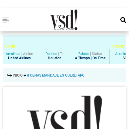
5
:
00
HRS
4
:
21
HRS
Aerolinea
|
Airline
Destino
|
To
Estado
|
Status
Aeroline
United Airlines
Houston
A Tiempo | On Time
Vol
INICIO
# CENAS MARIDAJE EN QUERÉTARO