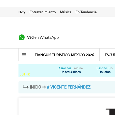
Hoy:
Entretenimiento
Música
En Tendencia
Vsd
en WhatsApp
TIANGUIS TURÍSTICO MÉXICO 2026
ESCU
Aerolinea
|
Airline
Destino
|
To
United Airlines
Houston
5
:
00
HRS
INICIO
# VICENTE FERNÁNDEZ