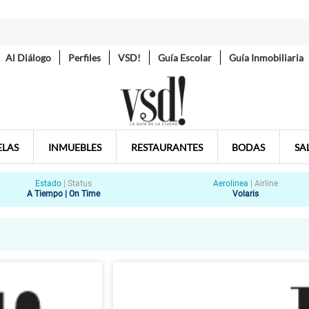
Al Diálogo
Perfiles
VSD!
Guía Escolar
Guía Inmobiliaria
ELAS
INMUEBLES
RESTAURANTES
BODAS
SA
Estado
|
Status
Aerolinea
|
Airline
A Tiempo | On Time
Volaris