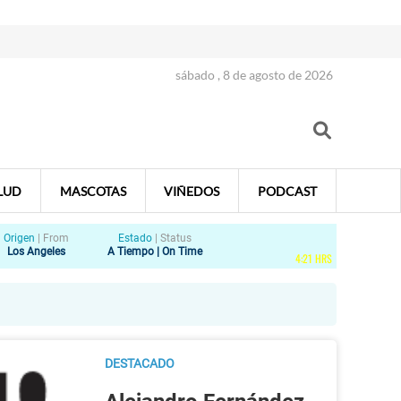
sábado , 8 de agosto de 2026
LUD
MASCOTAS
VIÑEDOS
PODCAST
Origen
|
From
Estado
|
Status
Los Angeles
A Tiempo | On Time
4
:
21
HRS
DESTACADO