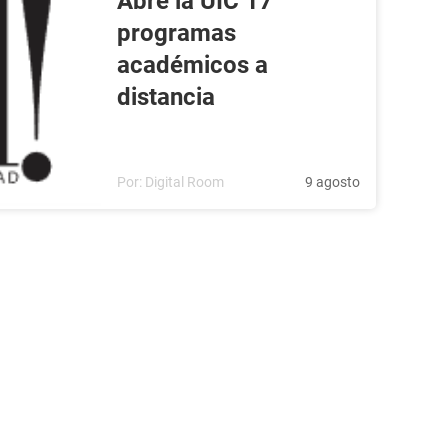
Abre la UIC 17
programas
académicos a
distancia
Por:
Digital Room
9 agosto