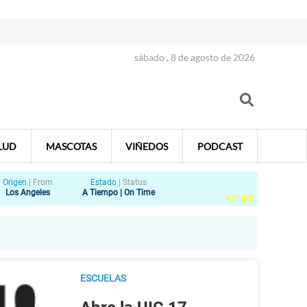
sábado , 8 de agosto de 2026
LUD
MASCOTAS
VIÑEDOS
PODCAST
Origen
|
From
Estado
|
Status
Los Angeles
A Tiempo | On Time
4
:
21
HRS
ESCUELAS