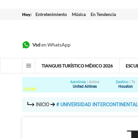
Hoy:
Entretenimiento
Música
En Tendencia
Vsd
en WhatsApp
TIANGUIS TURÍSTICO MÉXICO 2026
ESCU
Aerolinea
|
Airline
Destino
|
To
United Airlines
Houston
5
:
00
HRS
INICIO
# UNIVERSIDAD INTERCONTINENTA