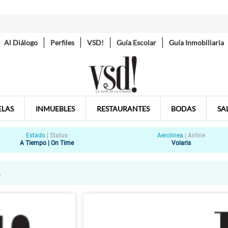
Al Diálogo
Perfiles
VSD!
Guía Escolar
Guía Inmobiliaria
ELAS
INMUEBLES
RESTAURANTES
BODAS
SA
Estado
|
Status
Aerolinea
|
Airline
A Tiempo | On Time
Volaris
L