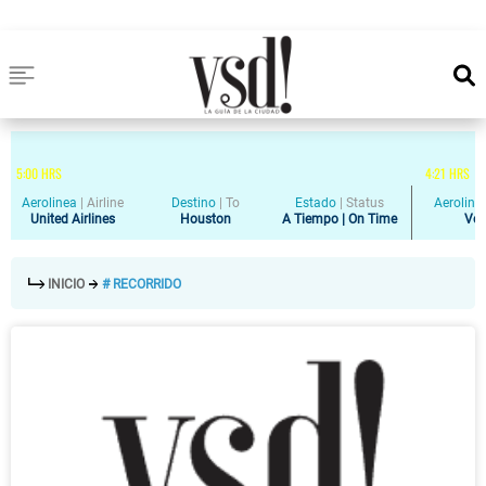
5
:
00
HRS
4
:
21
HRS
Aerolinea
|
Airline
Destino
|
To
Estado
|
Status
Aeroline
United Airlines
Houston
A Tiempo | On Time
Vol
INICIO
# RECORRIDO