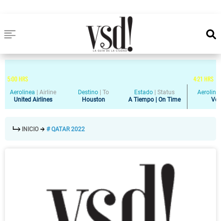
5
:
00
HRS
4
:
21
HRS
Aerolinea
|
Airline
Destino
|
To
Estado
|
Status
Aeroline
United Airlines
Houston
A Tiempo | On Time
Vol
INICIO
# QATAR 2022