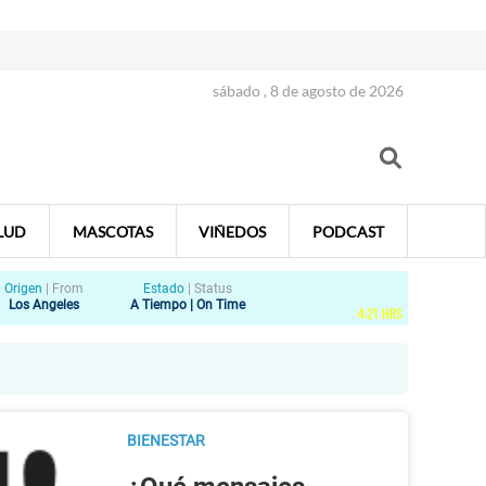
sábado , 8 de agosto de 2026
LUD
MASCOTAS
VIÑEDOS
PODCAST
Origen
|
From
Estado
|
Status
Los Angeles
A Tiempo | On Time
4
:
21
HRS
BIENESTAR