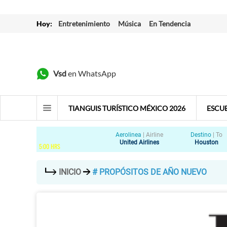
Hoy:
Entretenimiento
Música
En Tendencia
Vsd
en WhatsApp
TIANGUIS TURÍSTICO MÉXICO 2026
ESCU
Aerolinea
|
Airline
Destino
|
To
United Airlines
Houston
5
:
00
HRS
INICIO
# PROPÓSITOS DE AÑO NUEVO