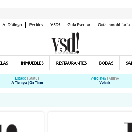
Al Diálogo
Perfiles
VSD!
Guía Escolar
Guía Inmobiliaria
ELAS
INMUEBLES
RESTAURANTES
BODAS
SA
Estado
|
Status
Aerolinea
|
Airline
A Tiempo | On Time
Volaris