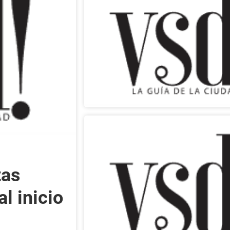
tas
al inicio