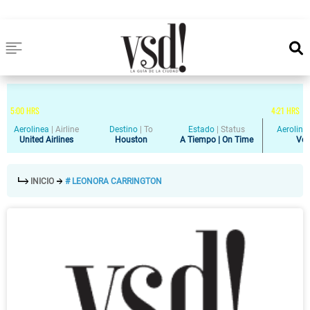
5
:
00
HRS
4
:
21
HRS
Aerolinea
|
Airline
Destino
|
To
Estado
|
Status
Aeroline
United Airlines
Houston
A Tiempo | On Time
Vol
INICIO
# LEONORA CARRINGTON