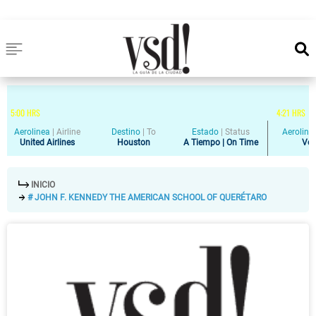
5
:
00
HRS
4
:
21
HRS
Aerolinea
|
Airline
Destino
|
To
Estado
|
Status
Aeroline
United Airlines
Houston
A Tiempo | On Time
Vol
INICIO
# JOHN F. KENNEDY THE AMERICAN SCHOOL OF QUERÉTARO