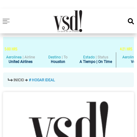
5
:
00
HRS
4
:
21
HRS
Aerolinea
|
Airline
Destino
|
To
Estado
|
Status
Aeroline
United Airlines
Houston
A Tiempo | On Time
Vol
INICIO
# HOGAR IDEAL