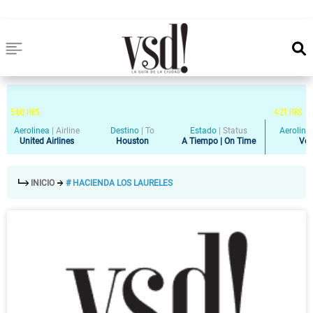
5
:
00
HRS
4
:
21
HRS
Aerolinea
|
Airline
Destino
|
To
Estado
|
Status
Aeroline
United Airlines
Houston
A Tiempo | On Time
Vol
INICIO
# HACIENDA LOS LAURELES