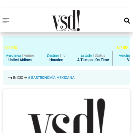
5
:
00
HRS
4
:
21
HRS
Aerolinea
|
Airline
Destino
|
To
Estado
|
Status
Aeroline
United Airlines
Houston
A Tiempo | On Time
Vol
INICIO
# GASTRONOMÍA MEXICANA