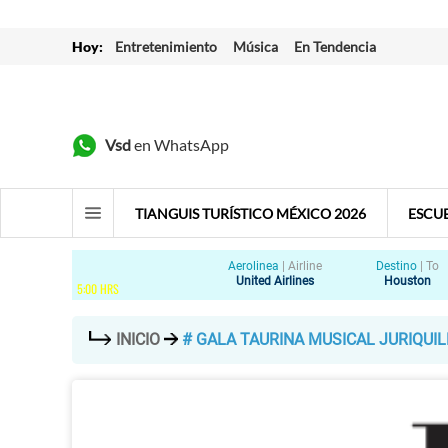
Hoy:
Entretenimiento
Música
En Tendencia
Vsd
en WhatsApp
TIANGUIS TURÍSTICO MÉXICO 2026
ESCU
Aerolinea
|
Airline
Destino
|
To
United Airlines
Houston
5
:
00
HRS
INICIO
# GALA TAURINA MUSICAL JURIQUIL