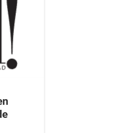
en
de