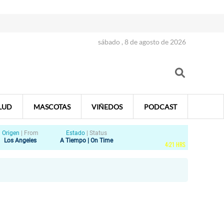
sábado , 8 de agosto de 2026
LUD
MASCOTAS
VIÑEDOS
PODCAST
Origen
|
From
Estado
|
Status
Los Angeles
A Tiempo | On Time
4
:
21
HRS