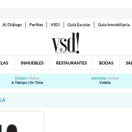
Al Diálogo
Perfiles
VSD!
Guía Escolar
Guía Inmobiliaria
ELAS
INMUEBLES
RESTAURANTES
BODAS
SA
Estado
|
Status
Aerolinea
|
Airline
A Tiempo | On Time
Volaris
LA