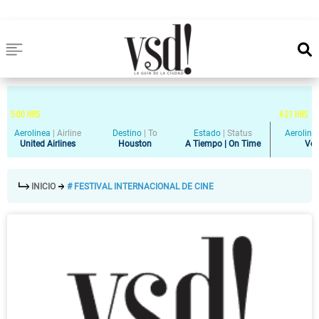
5
:
00
HRS
4
:
21
HRS
Aerolinea
|
Airline
Destino
|
To
Estado
|
Status
Aeroline
United Airlines
Houston
A Tiempo | On Time
Vol
INICIO
# FESTIVAL INTERNACIONAL DE CINE