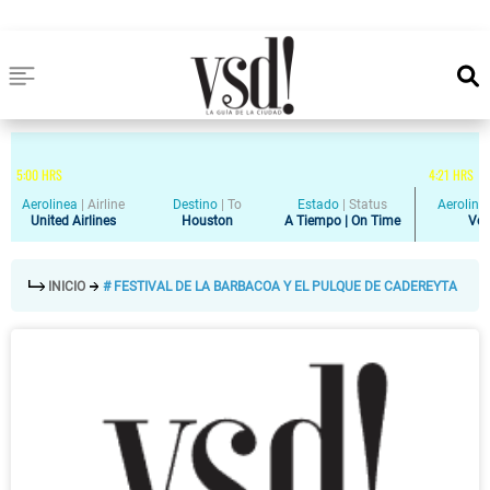
5
:
00
HRS
4
:
21
HRS
Aerolinea
|
Airline
Destino
|
To
Estado
|
Status
Aeroline
United Airlines
Houston
A Tiempo | On Time
Vol
INICIO
# FESTIVAL DE LA BARBACOA Y EL PULQUE DE CADEREYTA