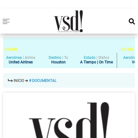
5
:
00
HRS
4
:
21
HRS
Aerolinea
|
Airline
Destino
|
To
Estado
|
Status
Aeroline
United Airlines
Houston
A Tiempo | On Time
Vol
INICIO
# DOCUMENTAL