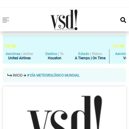
5
:
00
HRS
4
:
21
HRS
Aerolinea
|
Airline
Destino
|
To
Estado
|
Status
Aeroline
United Airlines
Houston
A Tiempo | On Time
Vol
INICIO
# DÍA METEOROLÓGICO MUNDIAL