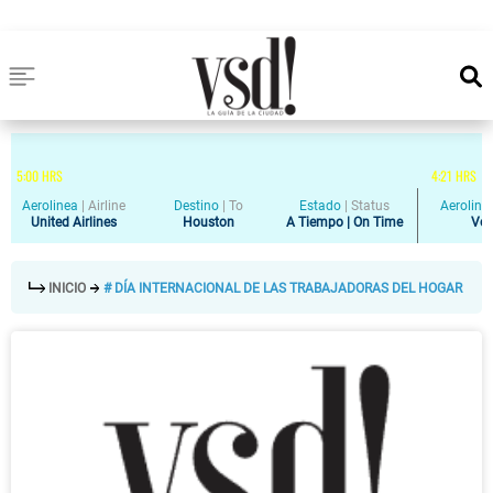
5
:
00
HRS
4
:
21
HRS
Aerolinea
|
Airline
Destino
|
To
Estado
|
Status
Aeroline
United Airlines
Houston
A Tiempo | On Time
Vol
INICIO
# DÍA INTERNACIONAL DE LAS TRABAJADORAS DEL HOGAR