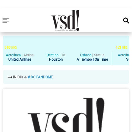
5
:
00
HRS
4
:
21
HRS
Aerolinea
|
Airline
Destino
|
To
Estado
|
Status
Aeroline
United Airlines
Houston
A Tiempo | On Time
Vol
INICIO
# DC FANDOME