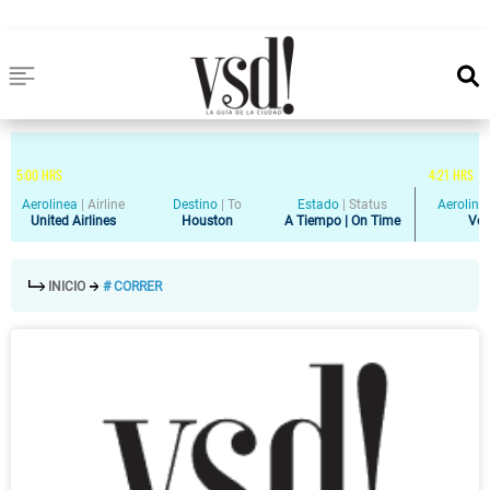
5
:
00
HRS
4
:
21
HRS
Aerolinea
|
Airline
Destino
|
To
Estado
|
Status
Aeroline
United Airlines
Houston
A Tiempo | On Time
Vol
INICIO
# CORRER