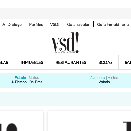
Al Diálogo
Perfiles
VSD!
Guía Escolar
Guía Inmobiliaria
ELAS
INMUEBLES
RESTAURANTES
BODAS
SA
Estado
|
Status
Aerolinea
|
Airline
A Tiempo | On Time
Volaris