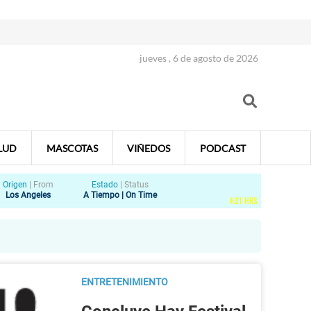
jueves , 6 de agosto de 2026
LUD
MASCOTAS
VIÑEDOS
PODCAST
Origen
|
From
Estado
|
Status
Los Angeles
A Tiempo | On Time
4
:
21
HRS
ENTRETENIMIENTO