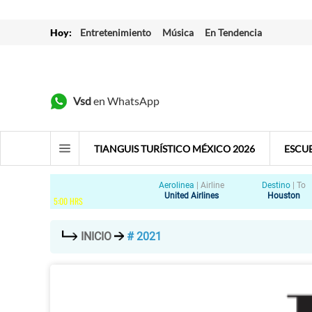
Hoy:
Entretenimiento
Música
En Tendencia
Vsd
en WhatsApp
TIANGUIS TURÍSTICO MÉXICO 2026
ESCU
Aerolinea
|
Airline
Destino
|
To
United Airlines
Houston
5
:
00
HRS
INICIO
# 2021