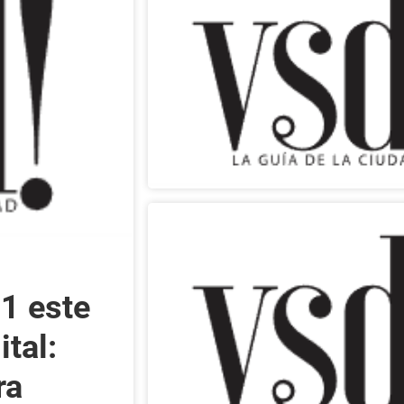
21 este
ital:
ra