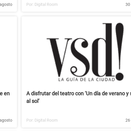
agosto
Por:
Digital Room
30
re en
A disfrutar del teatro con ‘Un día de verano y
al sol’
agosto
Por:
Digital Room
26