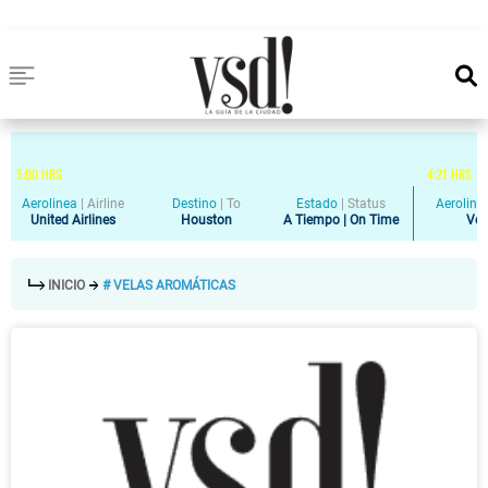
5
:
00
HRS
4
:
21
HRS
Aerolinea
|
Airline
Destino
|
To
Estado
|
Status
Aeroline
United Airlines
Houston
A Tiempo | On Time
Vol
INICIO
# VELAS AROMÁTICAS