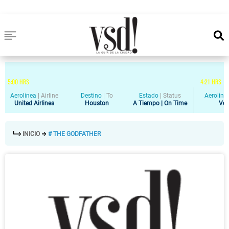
5
:
00
HRS
4
:
21
HRS
Aerolinea
|
Airline
Destino
|
To
Estado
|
Status
Aeroline
United Airlines
Houston
A Tiempo | On Time
Vol
INICIO
# THE GODFATHER