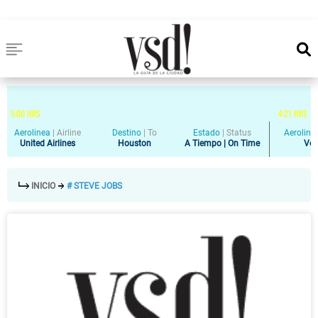
5
:
00
HRS
4
:
21
HRS
Aerolinea
|
Airline
Destino
|
To
Estado
|
Status
Aeroline
United Airlines
Houston
A Tiempo | On Time
Vol
INICIO
# STEVE JOBS