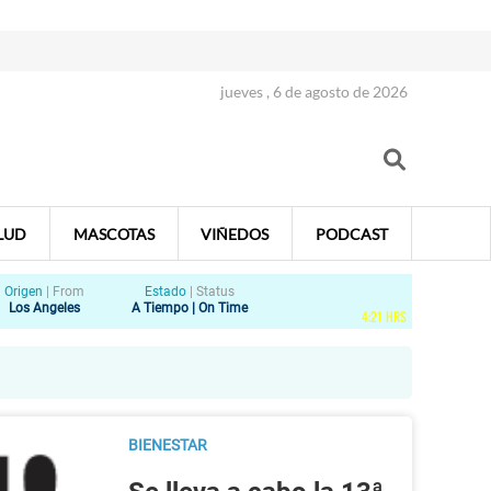
jueves , 6 de agosto de 2026
LUD
MASCOTAS
VIÑEDOS
PODCAST
Origen
|
From
Estado
|
Status
Los Angeles
A Tiempo | On Time
4
:
21
HRS
BIENESTAR