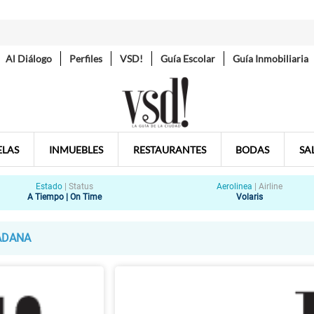
Al Diálogo
Perfiles
VSD!
Guía Escolar
Guía Inmobiliaria
ELAS
INMUEBLES
RESTAURANTES
BODAS
SA
Estado
|
Status
Aerolinea
|
Airline
A Tiempo | On Time
Volaris
ADANA