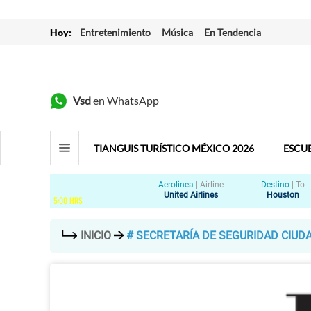
Hoy:
Entretenimiento
Música
En Tendencia
Vsd
en WhatsApp
TIANGUIS TURÍSTICO MÉXICO 2026
ESCU
Aerolinea
|
Airline
Destino
|
To
United Airlines
Houston
5
:
00
HRS
INICIO
# SECRETARÍA DE SEGURIDAD CIUD