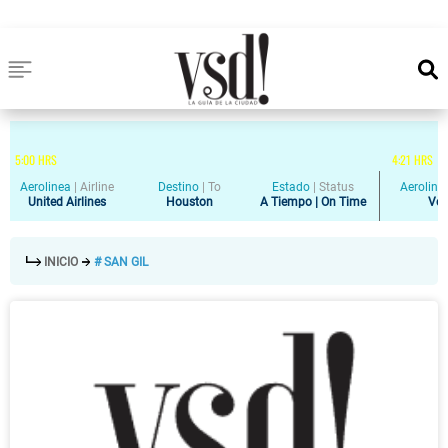
5
:
00
HRS
4
:
21
HRS
Aerolinea
|
Airline
Destino
|
To
Estado
|
Status
Aeroline
United Airlines
Houston
A Tiempo | On Time
Vol
INICIO
# SAN GIL