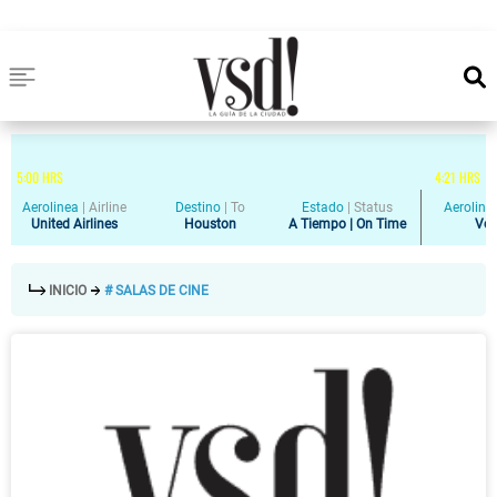
5
:
00
HRS
4
:
21
HRS
Aerolinea
|
Airline
Destino
|
To
Estado
|
Status
Aeroline
United Airlines
Houston
A Tiempo | On Time
Vol
INICIO
# SALAS DE CINE