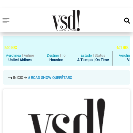
5
:
00
HRS
4
:
21
HRS
Aerolinea
|
Airline
Destino
|
To
Estado
|
Status
Aeroline
United Airlines
Houston
A Tiempo | On Time
Vol
INICIO
# ROAD SHOW QUERÉTARO