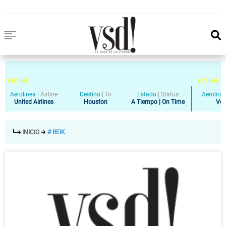
5
:
00
HRS
4
:
21
HRS
Aerolinea
|
Airline
Destino
|
To
Estado
|
Status
Aeroline
United Airlines
Houston
A Tiempo | On Time
Vol
INICIO
# REIK