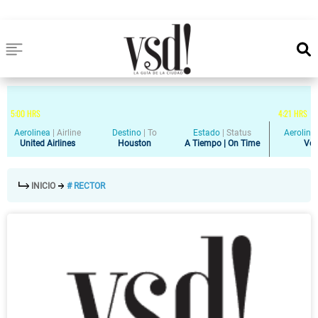
5
:
00
HRS
4
:
21
HRS
Aerolinea
|
Airline
Destino
|
To
Estado
|
Status
Aeroline
United Airlines
Houston
A Tiempo | On Time
Vol
INICIO
# RECTOR