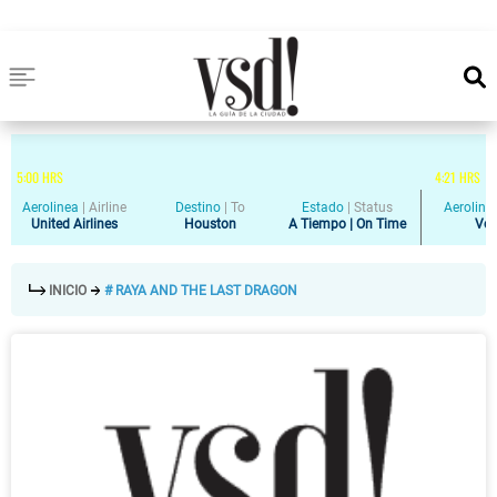
5
:
00
HRS
4
:
21
HRS
Aerolinea
|
Airline
Destino
|
To
Estado
|
Status
Aeroline
United Airlines
Houston
A Tiempo | On Time
Vol
INICIO
# RAYA AND THE LAST DRAGON