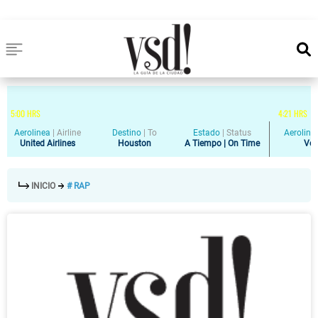
5
:
00
HRS
4
:
21
HRS
Aerolinea
|
Airline
Destino
|
To
Estado
|
Status
Aeroline
United Airlines
Houston
A Tiempo | On Time
Vol
INICIO
# RAP