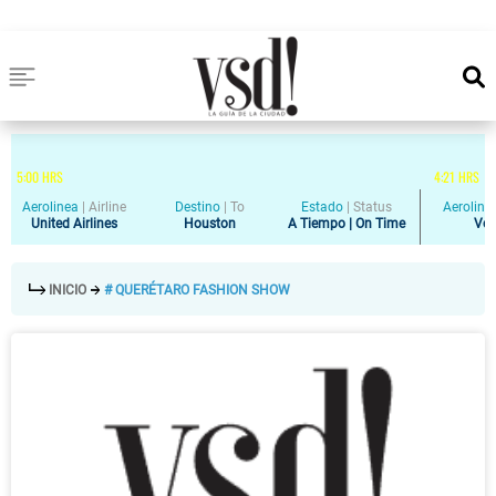
5
:
00
HRS
4
:
21
HRS
Aerolinea
|
Airline
Destino
|
To
Estado
|
Status
Aeroline
United Airlines
Houston
A Tiempo | On Time
Vol
INICIO
# QUERÉTARO FASHION SHOW