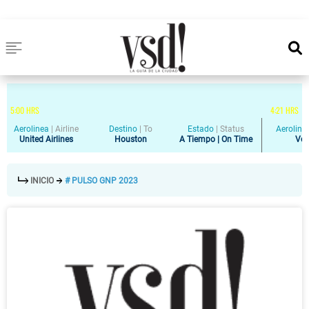
5
:
00
HRS
4
:
21
HRS
Aerolinea
|
Airline
Destino
|
To
Estado
|
Status
Aeroline
United Airlines
Houston
A Tiempo | On Time
Vol
INICIO
# PULSO GNP 2023