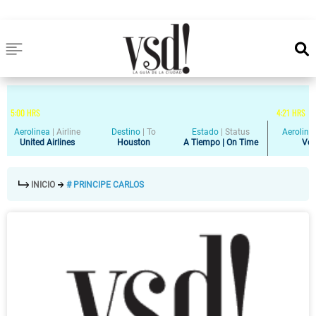
5
:
00
HRS
4
:
21
HRS
Aerolinea
|
Airline
Destino
|
To
Estado
|
Status
Aeroline
United Airlines
Houston
A Tiempo | On Time
Vol
INICIO
# PRINCIPE CARLOS