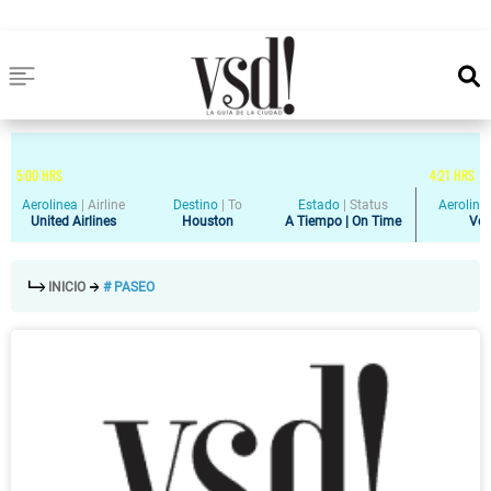
5
:
00
HRS
4
:
21
HRS
Aerolinea
|
Airline
Destino
|
To
Estado
|
Status
Aeroline
United Airlines
Houston
A Tiempo | On Time
Vol
INICIO
# PASEO