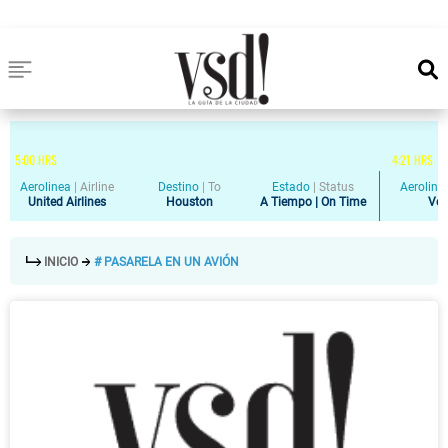
5
:
00
HRS
4
:
21
HRS
Aerolinea
|
Airline
Destino
|
To
Estado
|
Status
Aeroline
United Airlines
Houston
A Tiempo | On Time
Vol
INICIO
# PASARELA EN UN AVIÓN