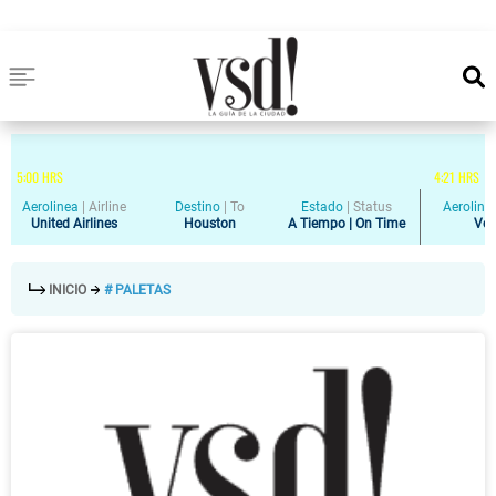
5
:
00
HRS
4
:
21
HRS
Aerolinea
|
Airline
Destino
|
To
Estado
|
Status
Aeroline
United Airlines
Houston
A Tiempo | On Time
Vol
INICIO
# PALETAS