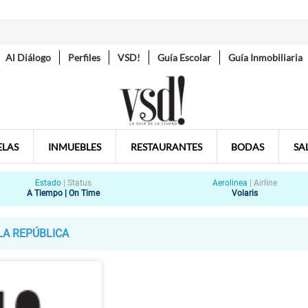
Al Diálogo
Perfiles
VSD!
Guía Escolar
Guía Inmobiliaria
ELAS
INMUEBLES
RESTAURANTES
BODAS
SA
Estado
|
Status
Aerolinea
|
Airline
A Tiempo | On Time
Volaris
LA REPÚBLICA