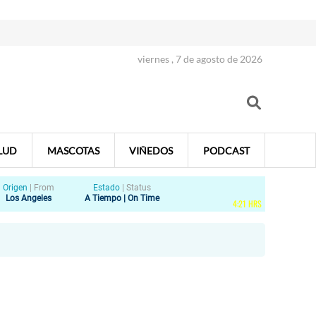
viernes , 7 de agosto de 2026
LUD
MASCOTAS
VIÑEDOS
PODCAST
Origen
|
From
Estado
|
Status
Los Angeles
A Tiempo | On Time
4
:
21
HRS