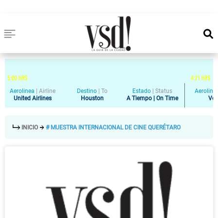
5
:
00
HRS
4
:
21
HRS
Aerolinea
|
Airline
Destino
|
To
Estado
|
Status
Aeroline
United Airlines
Houston
A Tiempo | On Time
Vol
INICIO
# MUESTRA INTERNACIONAL DE CINE QUERÉTARO