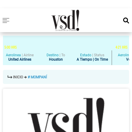
5
:
00
HRS
4
:
21
HRS
Aerolinea
|
Airline
Destino
|
To
Estado
|
Status
Aeroline
United Airlines
Houston
A Tiempo | On Time
Vol
INICIO
# MOMPANÍ